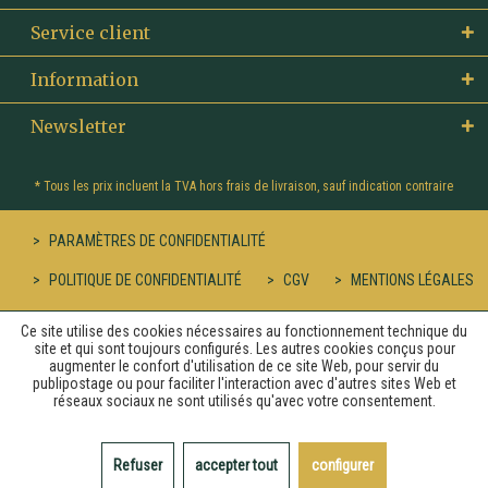
Service client
Information
Newsletter
* Tous les prix incluent la TVA hors
frais de livraison
, sauf indication contraire
PARAMÈTRES DE CONFIDENTIALITÉ
POLITIQUE DE CONFIDENTIALITÉ
CGV
MENTIONS LÉGALES
Ce site utilise des cookies nécessaires au fonctionnement technique du
site et qui sont toujours configurés. Les autres cookies conçus pour
augmenter le confort d'utilisation de ce site Web, pour servir du
publipostage ou pour faciliter l'interaction avec d'autres sites Web et
réseaux sociaux ne sont utilisés qu'avec votre consentement.
Refuser
accepter tout
configurer