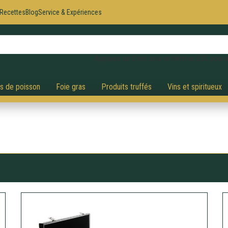
Recettes
Blog
Service & Expériences
Appuyez sur Enter pour rechercher, ESC pour a
és de poisson
Foie gras
Produits truffés
Vins et spiritueux
e