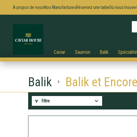
A propos de nous
Nos Manufactures
Réservez une table
Où nous trouver
Caviar
Saumon
Balik
Spécialit
Balik
Balik et Encor
Filtre