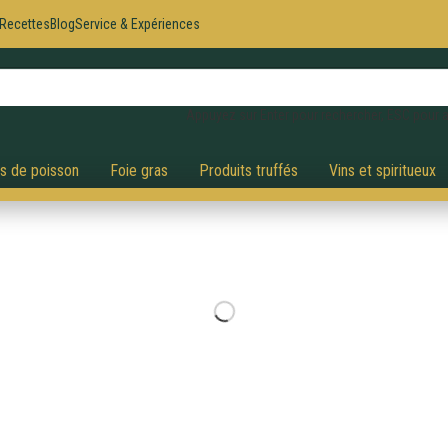
Recettes
Blog
Service & Expériences
Appuyez sur Enter pour rechercher, ESC pour a
és de poisson
Foie gras
Produits truffés
Vins et spiritueux