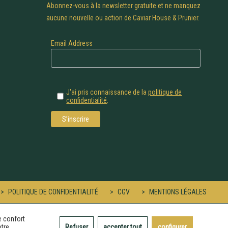
Abonnez-vous à la newsletter gratuite et ne manquez
aucune nouvelle ou action de Caviar House & Prunier.
Email Address
J'ai pris connaissance de la
politique de
confidentialité
.
POLITIQUE DE CONFIDENTIALITÉ
CGV
MENTIONS LÉGALES
e confort
otre
Refuser
accepter tout
configurer