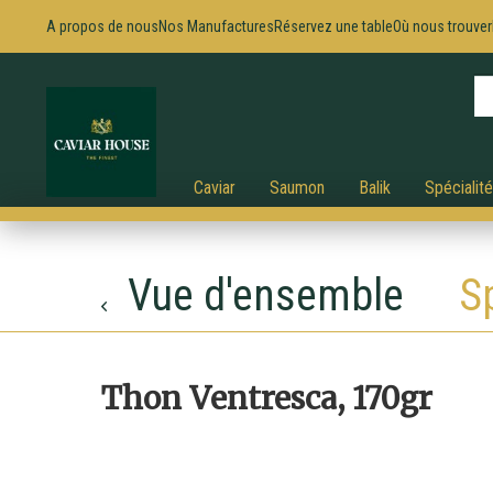
A propos de nous
Nos Manufactures
Réservez une table
Où nous trouver
Caviar
Saumon
Balik
Spécialit
Vue d'ensemble
S
Thon Ventresca, 170gr