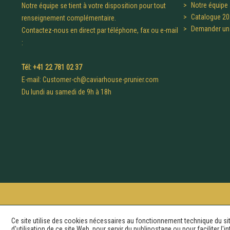
Notre équipe 
Notre équipe se tient à votre disposition pour tout
Catalogue 20
renseignement complémentaire.
Demander un 
Contactez-nous en direct par téléphone, fax ou e-mail
:
Tél: +41 22 781 02 37
E-mail:
Customer-ch@caviarhouse-prunier.com
Du lundi au samedi de 9h à 18h
Ce site utilise des cookies nécessaires au fonctionnement technique du si
d'utilisation de ce site Web, pour servir du publipostage ou pour faciliter l