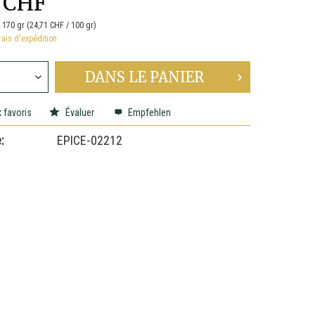
 CHF
:
170 gr (24,71 CHF / 100 gr)
rais d'expédition
DANS LE
PANIER
 favoris
Évaluer
Empfehlen
:
EPICE-02212