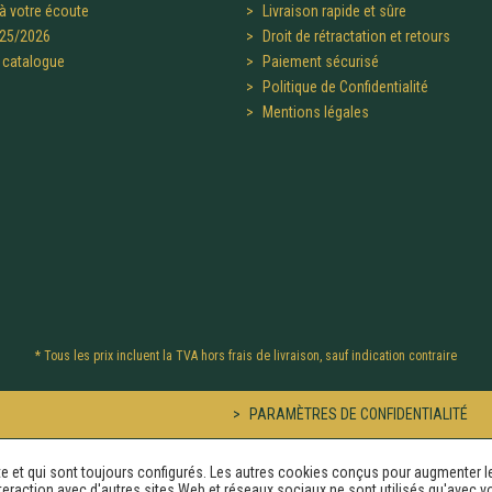
à votre écoute
Livraison rapide et sûre
25/2026
Droit de rétractation et retours
catalogue
Paiement sécurisé
Politique de Confidentialité
Mentions légales
* Tous les prix incluent la TVA hors
frais de livraison
, sauf indication contraire
PARAMÈTRES DE CONFIDENTIALITÉ
te et qui sont toujours configurés. Les autres cookies conçus pour augmenter l
'interaction avec d'autres sites Web et réseaux sociaux ne sont utilisés qu'avec v