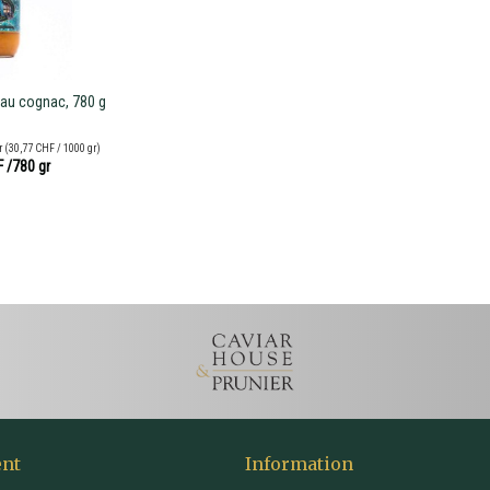
au cognac, 780 g
r
(30,77 CHF / 1000 gr)
F
/780 gr
ent
Information