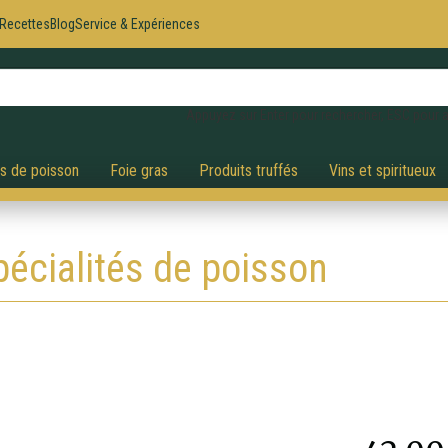
Recettes
Blog
Service & Expériences
Appuyez sur Enter pour rechercher, ESC pour a
és de poisson
Foie gras
Produits truffés
Vins et spiritueux
pécialités de poisson