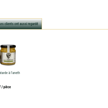
Les clients ont aussi regardé
tarde à l’aneth
F
/ pièce