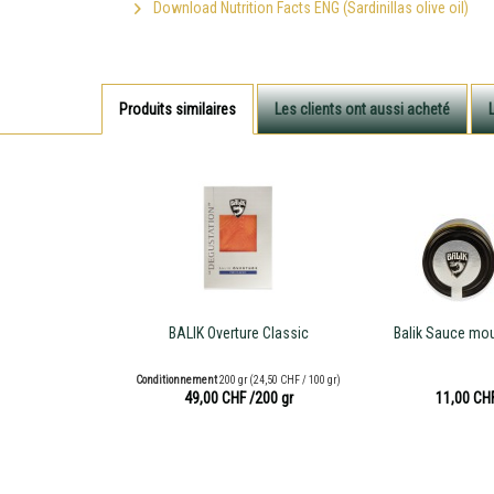
Download Nutrition Facts ENG (Sardinillas olive oil)
Produits similaires
Les clients ont aussi acheté
BALIK Overture Classic
Balik Sauce mou
Conditionnement
200 gr
(24,50 CHF / 100 gr)
49,00 CHF
/200 gr
11,00 CH