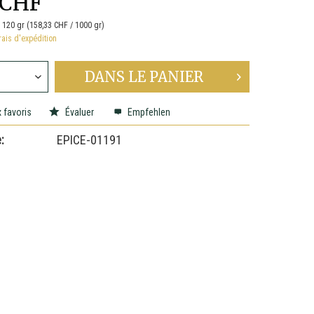
 CHF
:
120 gr (158,33 CHF / 1000 gr)
rais d'expédition
DANS LE
PANIER
 favoris
Évaluer
Empfehlen
:
EPICE-01191