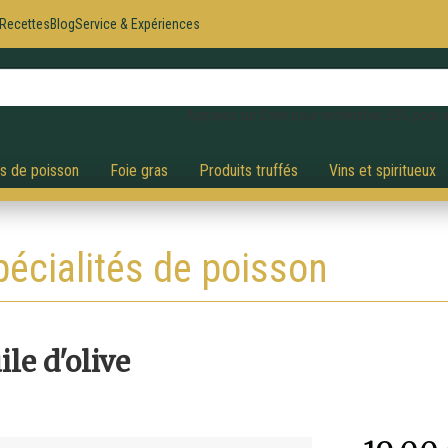
Recettes
Blog
Service & Expériences
Appuyez sur Enter pour rechercher, ESC pour a
és de poisson
Foie gras
Produits truffés
Vins et spiritueux
pécialités de poisson
le d'olive