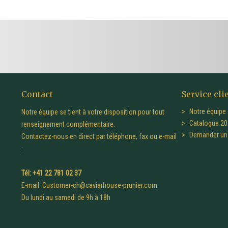
Contact
Service cli
Notre équipe 
Notre équipe se tient à votre disposition pour tout
Catalogue 20
renseignement complémentaire.
Demander un 
Contactez-nous en direct par téléphone, fax ou e-mail
:
Tél: +41 22 781 02 37
E-mail:
Customer-ch@caviarhouse-prunier.com
Du lundi au samedi de 9h à 18h