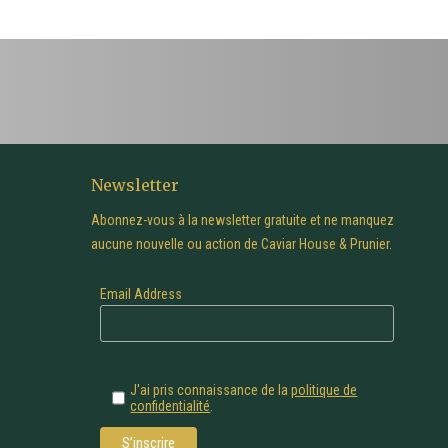
Newsletter
Abonnez-vous à la newsletter gratuite et ne manquez
aucune nouvelle ou action de Caviar House & Prunier.
Email Address
J'ai pris connaissance de la
politique de
confidentialité
.