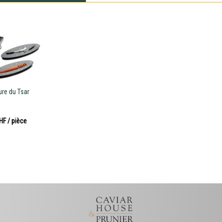
ure du Tsar
CHF
/ pièce