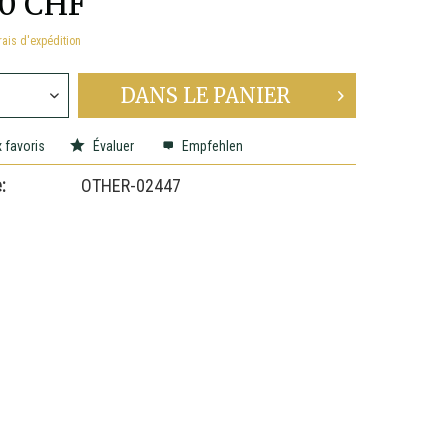
00 CHF
rais d'expédition
DANS LE
PANIER
 favoris
Évaluer
Empfehlen
:
OTHER-02447