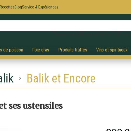
Recettes
Blog
Service & Expériences
Appuyez sur Enter pour rechercher, ESC pour a
és de poisson
Foie gras
Produits truffés
Vins et spiritueux
lik
Balik et Encore
t ses ustensiles