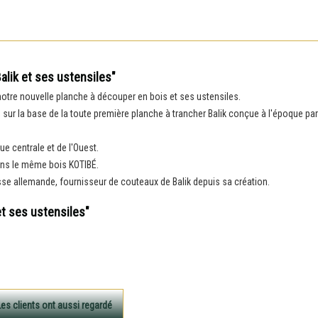
alik et ses ustensiles"
notre nouvelle planche à découper en bois et ses ustensiles.
 sur la base de la toute première planche à trancher Balik conçue à l'époque pa
que centrale et de l'Ouest.
ans le même bois KOTIBÉ.
se allemande, fournisseur de couteaux de Balik depuis sa création.
et ses ustensiles"
Les clients ont aussi regardé