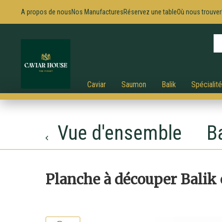
A propos de nous
Nos Manufactures
Réservez une table
Où nous trouver
Caviar
Saumon
Balik
Spécialit
Vue d'ensemble
Ba
Planche à découper Balik e