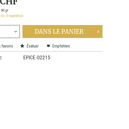
 CHF
:
90 gr
rais d'expédition
DANS LE
PANIER
 favoris
Évaluer
Empfehlen
:
EPICE-02215