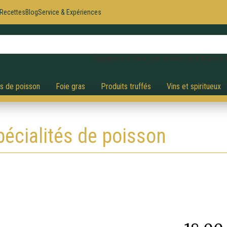
Recettes
Blog
Service & Expériences
Appuyez sur Enter pour rechercher, ESC pour a
és de poisson
Foie gras
Produits truffés
Vins et spiritueux
pécialités de poisson