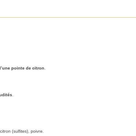
’une pointe de citron
.
udités
.
itron (sulfites), poivre.