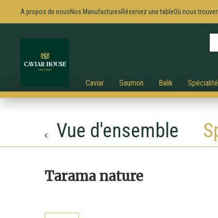
A propos de nous
Nos Manufactures
Réservez une table
Où nous trouver
Caviar
Saumon
Balik
Spécialit
Vue d'ensemble
S
Tarama nature