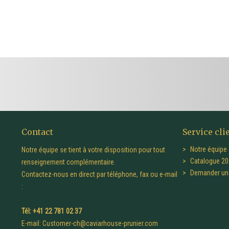
Contact
Service cli
Notre équipe 
Notre équipe se tient à votre disposition pour tout
Catalogue 20
renseignement complémentaire.
Demander un 
Contactez-nous en direct par téléphone, fax ou e-mail
:
Tél: +41 22 781 02 37
E-mail:
Customer-ch@caviarhouse-prunier.com