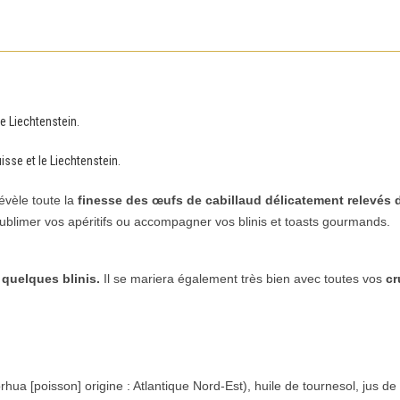
le Liechtenstein.
isse et le Liechtenstein.
vèle toute la
finesse des œufs de cabillaud délicatement relevés d
sublimer vos apéritifs ou accompagner vos blinis et toasts gourmands.
u quelques
blinis.
Il se mariera également très bien avec toutes vos
cr
a [poisson] origine : Atlantique Nord-Est), huile de tournesol, jus de c