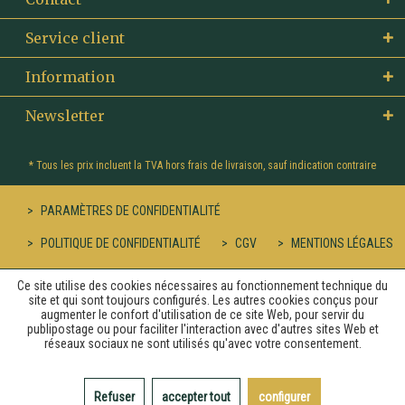
Service client
Information
Newsletter
* Tous les prix incluent la TVA hors
frais de livraison
, sauf indication contraire
PARAMÈTRES DE CONFIDENTIALITÉ
POLITIQUE DE CONFIDENTIALITÉ
CGV
MENTIONS LÉGALES
Ce site utilise des cookies nécessaires au fonctionnement technique du
site et qui sont toujours configurés. Les autres cookies conçus pour
augmenter le confort d'utilisation de ce site Web, pour servir du
publipostage ou pour faciliter l'interaction avec d'autres sites Web et
réseaux sociaux ne sont utilisés qu'avec votre consentement.
Refuser
accepter tout
configurer