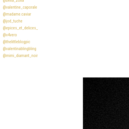
@bella_zofia
@valentine_caporale
@madame.caviar
@jod_tuche
@epices_et_delices_
@v4vero
@thelittleblogpic
@valentinablingbling
@mimi_diamant_noir