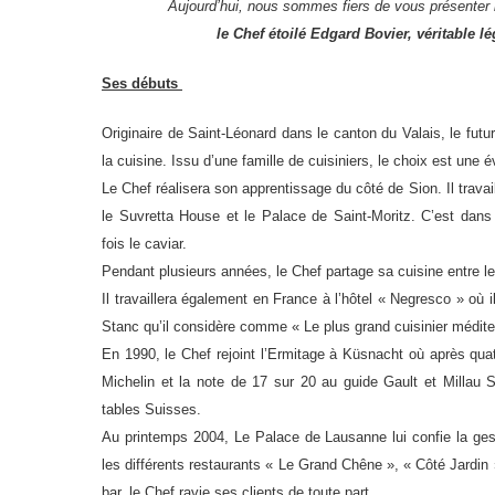
Aujourd’hui, nous sommes fiers de vous présenter l
le Chef étoilé Edgard Bovier, v
éritable 
Ses débuts
Originaire de Saint-Léonard dans le canton du Valais, le futur 
la cuisine. Issu d’une famille de cuisiniers, le choix est une 
Le Chef réalisera son apprentissage du côté de Sion. Il trava
le Suvretta House et le Palace de Saint-Moritz. C’est dans c
fois le caviar.
Pendant plusieurs années, le Chef partage sa cuisine entre l
Il travaillera également en France à l’hôtel « Negresco » o
Stanc qu’il considère comme « Le plus grand cuisinier médite
En 1990, le Chef rejoint l’Ermitage à Küsnacht où après quat
Michelin et la note de 17 sur 20 au guide Gault et Millau 
tables Suisses.
Au printemps 2004, Le Palace de Lausanne lui confie la gestion
les différents restaurants « Le Grand Chêne », « Côté Jardin
bar, le Chef ravie ses clients de toute part.