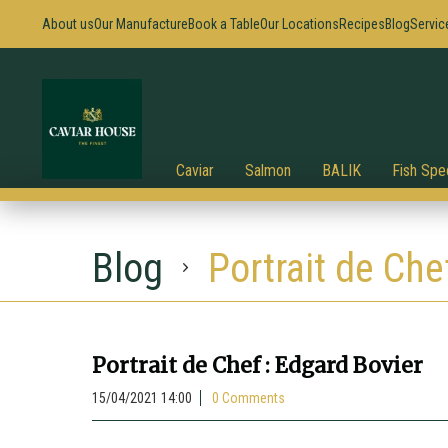
About us
Our Manufacture
Book a Table
Our Locations
Recipes
Blog
Servic
Caviar
Salmon
BALIK
Fish Spec
Blog
Portrait de Che
Portrait de Chef : Edgard Bovier
15/04/2021 14:00
0 Comments