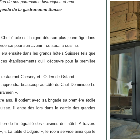
’un de nos partenaires historiques et ami :
légende de la gastronomie Suisse
Chef étoilé est baigné dès son plus jeune âge dans
évidence pour son avenir : ce sera la cuisine.
illera ensuite dans les grands hôtels Suisses tels que
es établissements qu’il découvre pour la première
e restaurant Chesery et l’Olden de Gstaad.
ù il apprendra beaucoup au côté du Chef Dominique Le
rranéen ».
re ans, il obtient avec sa brigade sa première étoile
Suisse.
Il entre dès lors dans le cercle des grandes
 de l’intégralité des cuisines de l’hôtel. A travers
 », « La table d’Edgard », le room service ainsi que le