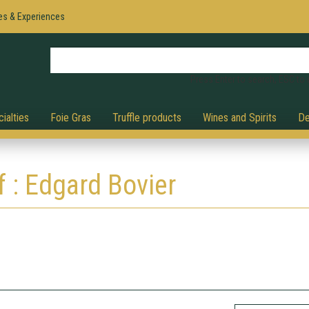
es & Experiences
Press Enter to search, ESC to 
ialties
Foie Gras
Truffle products
Wines and Spirits
De
f : Edgard Bovier