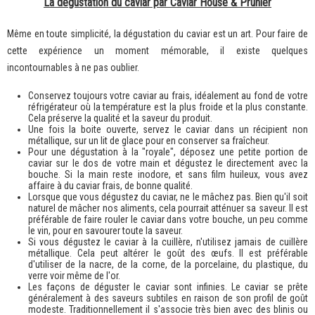
La dégustation du caviar par Caviar House & Prunier
Même en toute simplicité, la dégustation du caviar est un art. Pour faire de
cette expérience un moment mémorable, il existe quelques
incontournables à ne pas oublier.
Conservez toujours votre caviar au frais, idéalement au fond de votre
réfrigérateur où la température est la plus froide et la plus constante.
Cela préserve la qualité et la saveur du produit.
Une fois la boite ouverte, servez le caviar dans un récipient non
métallique, sur un lit de glace pour en conserver sa fraîcheur.
Pour une dégustation à la "royale", déposez une petite portion de
caviar sur le dos de votre main et dégustez le directement avec la
bouche. Si la main reste inodore, et sans film huileux, vous avez
affaire à du caviar frais, de bonne qualité.
Lorsque que vous dégustez du caviar, ne le mâchez pas. Bien qu'il soit
naturel de mâcher nos aliments, cela pourrait atténuer sa saveur. Il est
préférable de faire rouler le caviar dans votre bouche, un peu comme
le vin, pour en savourer toute la saveur.
Si vous dégustez le caviar à la cuillère, n'utilisez jamais de cuillère
métallique. Cela peut altérer le goût des œufs. Il est préférable
d'utiliser de la nacre, de la corne, de la porcelaine, du plastique, du
verre voir même de l'or.
Les façons de déguster le caviar sont infinies. Le caviar se prête
généralement à des saveurs subtiles en raison de son profil de goût
modeste. Traditionnellement il s'associe très bien avec des blinis ou