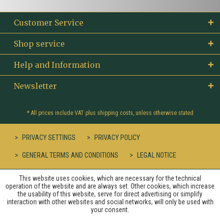
Customer Service
Shop service
Help and Information
Newsletter
* All prices include VAT plus
shipping costs
, unless otherwise stated
PRIVACY SETTINGS
PRIVACY POLICY
GENERAL TERMS AND CONDITIONS
LEGAL NOTICE
This website uses cookies, which are necessary for the technical
operation of the website and are always set. Other cookies, which increase
the usability of this website, serve for direct advertising or simplify
interaction with other websites and social networks, will only be used with
your consent.