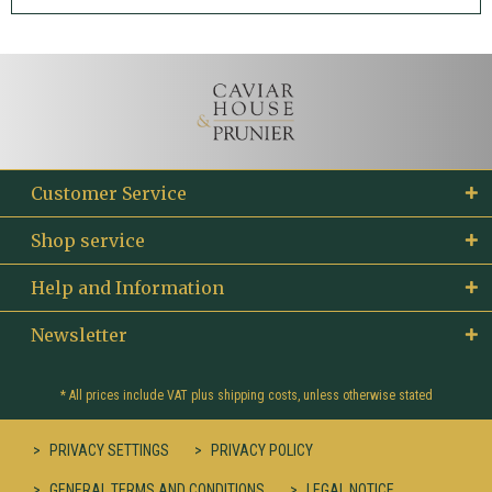
Customer Service
Shop service
Help and Information
Newsletter
* All prices include VAT plus
shipping costs
, unless otherwise stated
PRIVACY SETTINGS
PRIVACY POLICY
GENERAL TERMS AND CONDITIONS
LEGAL NOTICE