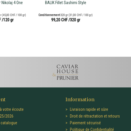
r Nikolaj 4 One
BALIK Fillet Sashimi Style
gr
(45,00 CHF / 100 gr)
Conditionnement
320 gr
(31,00 CHF / 100 gr)
F
/120 gr
99,20 CHF
/320 gr
ent
Information
à votre écoute
Livraison rapide et sûre
25/2026
Droit de rétractation et retours
catalogue
Paiement sécurisé
Politique de Confidentialité