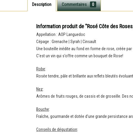
Description
Commentaires
0
Information produit de "Rosé Côte des Rose
Appellation : AOP Languedoc
Cépage : Grenache | Syrah | Cinsault
Une bouteille inédite au fond en forme de rose, créée par 
C’est un vin qui s’offre comme un bouquet de Rose!
Robe
:
Rosée tendre, pâle et brillante aux reflets bleutés évolu
Nez
:
Arômes de fruits rouges, de cassis et de groseille. Des 
Bouche
:
Fraîche, gourmande et dotée d’une grande persistance arom
Conseils de dégustation
: