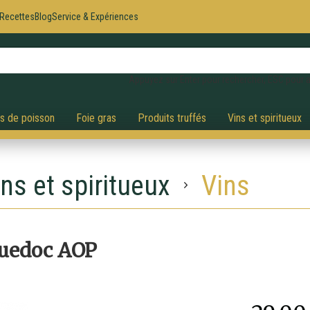
Recettes
Blog
Service & Expériences
Appuyez sur Enter pour rechercher, ESC pour a
és de poisson
Foie gras
Produits truffés
Vins et spiritueux
ns et spiritueux
Vins
guedoc AOP