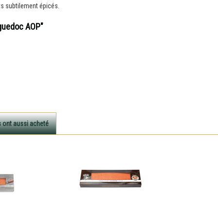
ts subtilement épicés.
nguedoc AOP"
s ont aussi acheté