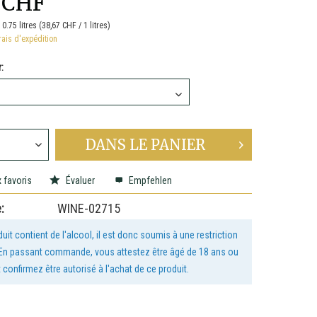
 CHF
:
0.75 litres (38,67 CHF / 1 litres)
rais d'expédition
:
DANS LE
PANIER
 favoris
Évaluer
Empfehlen
:
WINE-02715
uit contient de l'alcool, il est donc soumis à une restriction
 En passant commande, vous attestez être âgé de 18 ans ou
t confirmez être autorisé à l'achat de ce produit.