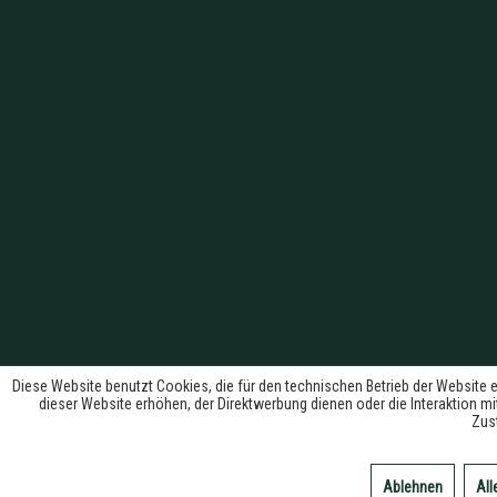
Diese Website benutzt Cookies, die für den technischen Betrieb der Website 
dieser Website erhöhen, der Direktwerbung dienen oder die Interaktion m
Zus
Ablehnen
All