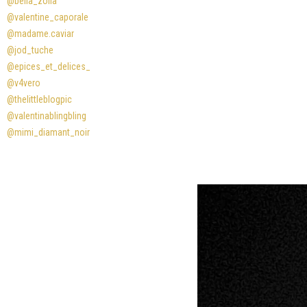
@bella_zofia
@valentine_caporale
@madame.caviar
@jod_tuche
@epices_et_delices_
@v4vero
@thelittleblogpic
@valentinablingbling
@mimi_diamant_noir