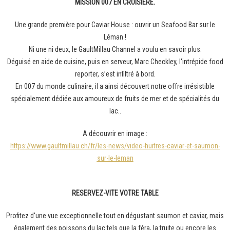
MISSION 007 EN CROISIÈRE.
Une grande première pour Caviar House : ouvrir un Seafood Bar sur le
Léman !
Ni une ni deux, le GaultMillau Channel a voulu en savoir plus.
Déguisé en aide de cuisine, puis en serveur, Marc Checkley, l'intrépide food
reporter, s’est infiltré à bord.
En 007 du monde culinaire, il a ainsi découvert notre offre irrésistible
spécialement dédiée aux amoureux de fruits de mer et de spécialités du
lac..
A découvrir en image :
https://www.gaultmillau.ch/fr/les-news/video-huitres-caviar-et-saumon-
sur-le-leman
RESERVEZ-VITE VOTRE TABLE
Profitez d'une vue exceptionnelle tout en dégustant saumon et caviar, mais
également des poissons du lac tels que la féra, la truite ou encore les