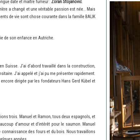
longue date et maître fumeur :
Zoran Stojanovic
.
rrière a changé et une véritable passion est née... Mais
ments de vie sont chose courante dans la famille BALIK
tie de son enfance en Autriche.
n Suisse. J'ai d'abord travaillé dans la construction,
sitaire. J'ai appelé et j'ai pu me présenter rapidement.
it encore dirigée par les fondateurs Hans Gerd Kübel et
 étions trois. Manuel et Ramon, tous deux espagnols, et
eaucoup d'amour et d'intérêt pour le saumon. Manuel
ande connaissance des fours et du bois. Nous travaillons
quelques années.