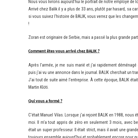
Nous vous livrons aujourd’hui le portrait de notre employé de 
Arrivé chez Balik il y a plus de 33 ans, plutôt par hasard, sa ca
si vous suivez l'histoire de BALIK, vous verrez que les change
!
Zoran est originaire de Serbie, mais a passé la plus grande par
Comment êtes-vous arrivé chez BAL
IK
?
Après l'armée, je me suis marié et j'ai rapidement déménagé e
puis j'ai vu une annonce dans le journal. BALIK cherchait un tran
J'ai tout de suite aimé l'entreprise. À cette époque, BALIK éta
Martin Klöti.
Qui vous a formé ?
C'était Manuel Vilas. Lorsque j'ai rejoint BALIK en 1988, nous
moi. Il m'a tout appris de zéro en seulement 3 mois, avec b
était un super professeur. Il était strict, mais il avait une gr
toujours ensemble aujourd'hui et probablement encore pour 