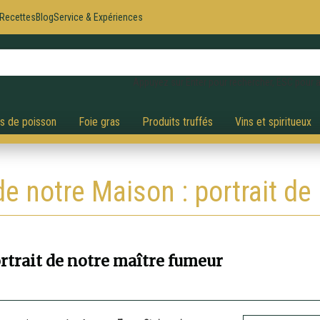
Recettes
Blog
Service & Expériences
Appuyez sur Enter pour rechercher, ESC pour a
és de poisson
Foie gras
Produits truffés
Vins et spiritueux
e notre Maison : portrait de
ortrait de notre maître fumeur