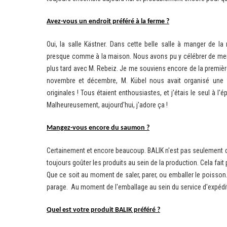
Avez-vous un endroit préféré à la ferme ?
Oui, la salle Kästner. Dans cette belle salle à manger de la
presque comme à la maison. Nous avons pu y célébrer de merve
plus tard avec M. Rebeiz. Je me souviens encore de la première
novembre et décembre, M. Kübel nous avait organisé une fê
originales ! Tous étaient enthousiastes, et j’étais le seul à 
Malheureusement, aujourd'hui, j'adore ça !
Mangez-vous encore du saumon ?
Certainement et encore beaucoup. BALIK n'est pas seulement d
toujours goûter les produits au sein de la production. Cela fait 
Que ce soit au moment de saler, parer, ou emballer le poisson.
parage. Au moment de l'emballage au sein du service d'expéditi
Quel est votre produit BALIK préféré ?