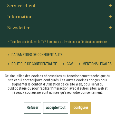
Service client
Information
Newsletter
* Tous les prix incluent la TVA hors
frais de livraison
, sauf indication contraire
PARAMÈTRES DE CONFIDENTIALITÉ
POLITIQUE DE CONFIDENTIALITÉ
CGV
MENTIONS LÉGALES
Ce site utilise des cookies nécessaires au fonctionnement technique du
site et qui sont toujours configurés. Les autres cookies conçus pour
augmenter le confort d'utilisation de ce site Web, pour servir du
publipostage ou pour faciliter l'interaction avec d'autres sites Web et
réseaux sociaux ne sont utilisés qu'avec votre consentement.
Refuser
accepter tout
configurer