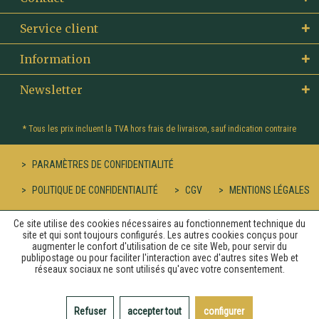
Service client
Information
Newsletter
* Tous les prix incluent la TVA hors
frais de livraison
, sauf indication contraire
PARAMÈTRES DE CONFIDENTIALITÉ
POLITIQUE DE CONFIDENTIALITÉ
CGV
MENTIONS LÉGALES
Ce site utilise des cookies nécessaires au fonctionnement technique du
site et qui sont toujours configurés. Les autres cookies conçus pour
augmenter le confort d'utilisation de ce site Web, pour servir du
publipostage ou pour faciliter l'interaction avec d'autres sites Web et
réseaux sociaux ne sont utilisés qu'avec votre consentement.
Refuser
accepter tout
configurer