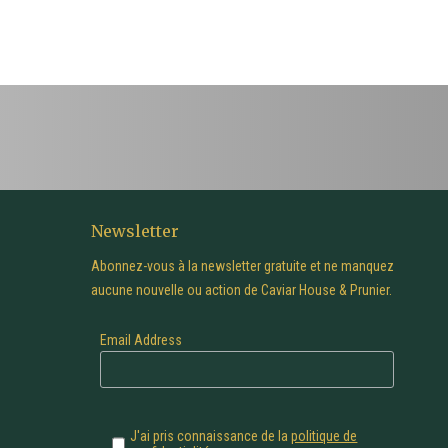
Newsletter
Abonnez-vous à la newsletter gratuite et ne manquez
aucune nouvelle ou action de Caviar House & Prunier.
Email Address
J'ai pris connaissance de la
politique de