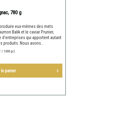
gnac, 780 g
de produire eux-mêmes des mets
aumon Balik et le caviar Prunier,
 d'entreprises qui apportent autant
rs produits. Nous avons...
 / 1000 gr)
 le
panier