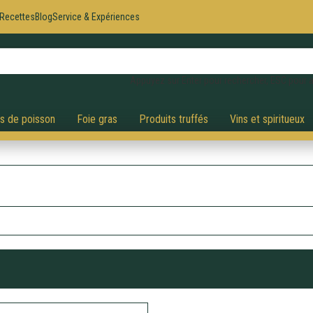
Recettes
Blog
Service & Expériences
Appuyez sur Enter pour rechercher, ESC pour a
és de poisson
Foie gras
Produits truffés
Vins et spiritueux