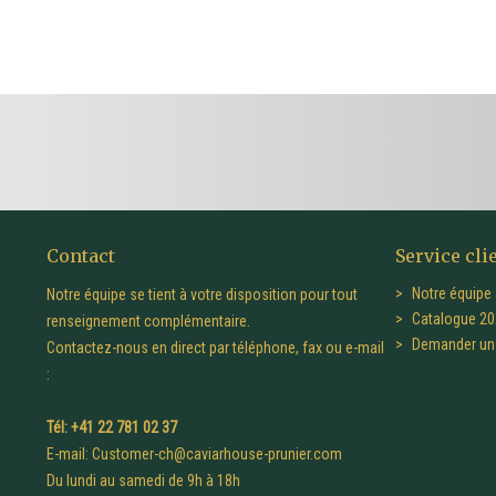
Contact
Service cli
Notre équipe 
Notre équipe se tient à votre disposition pour tout
Catalogue 20
renseignement complémentaire.
Demander un 
Contactez-nous en direct par téléphone, fax ou e-mail
:
Tél: +41 22 781 02 37
E-mail:
Customer-ch@caviarhouse-prunier.com
Du lundi au samedi de 9h à 18h