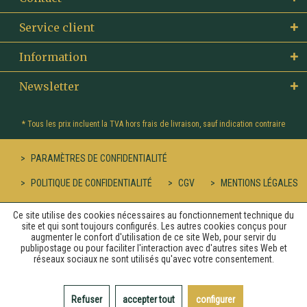
Service client
Information
Newsletter
* Tous les prix incluent la TVA hors
frais de livraison
, sauf indication contraire
PARAMÈTRES DE CONFIDENTIALITÉ
POLITIQUE DE CONFIDENTIALITÉ
CGV
MENTIONS LÉGALES
Ce site utilise des cookies nécessaires au fonctionnement technique du
site et qui sont toujours configurés. Les autres cookies conçus pour
augmenter le confort d'utilisation de ce site Web, pour servir du
publipostage ou pour faciliter l'interaction avec d'autres sites Web et
réseaux sociaux ne sont utilisés qu'avec votre consentement.
Refuser
accepter tout
configurer