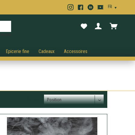
nnuler.
Epicerie fine
Cadeaux
Accessoires
Trier par: