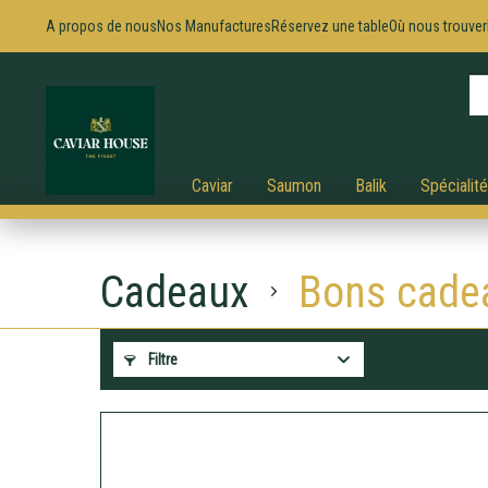
A propos de nous
Nos Manufactures
Réservez une table
Où nous trouver
Caviar
Saumon
Balik
Spécialit
Cadeaux
Bons cade
Filtre