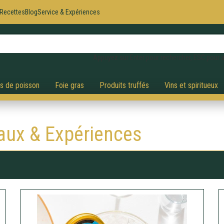
Recettes
Blog
Service & Expériences
Appuyez sur Enter pour rechercher, ESC pour a
és de poisson
Foie gras
Produits truffés
Vins et spiritueux
aux & Expériences