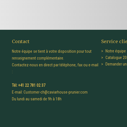
Contact
Service cli
Notre équipe 
Notre équipe se tient à votre disposition pour tout
Catalogue 20
renseignement complémentaire.
Demander un 
Contactez-nous en direct par téléphone, fax ou e-mail
:
Tél: +41 22 781 02 37
E-mail:
Customer-ch@caviarhouse-prunier.com
Du lundi au samedi de 9h à 18h