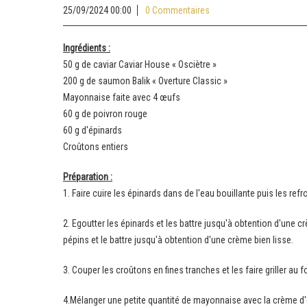
25/09/2024 00:00
0 Commentaires
Ingrédients :
50 g de caviar Caviar House « Osciètre »
200 g de saumon Balik « Overture Classic »
Mayonnaise faite avec 4 œufs
60 g de poivron rouge
60 g d'épinards
Croûtons entiers
Préparation :
1. Faire cuire les épinards dans de l'eau bouillante puis les ref
2. Egoutter les épinards et les battre jusqu'à obtention d'une cr
pépins et le battre jusqu'à obtention d'une crème bien lisse.
3. Couper les croûtons en fines tranches et les faire griller au f
4.Mélanger une petite quantité de mayonnaise avec la crème d'é