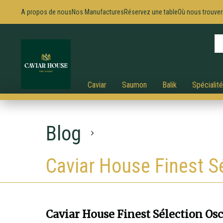
A propos de nous
Nos Manufactures
Réservez une table
Où nous trouver
Caviar
Saumon
Balik
Spécialit
Blog
Caviar House Finest S
Caviar House Finest Sélection Osc