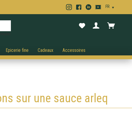
nnuler.
Epicerie fine
Cadeaux
Accessoires
ons sur une sauce arlequin