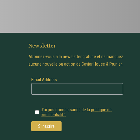
Newsletter
Abonnez-vous à la newsletter gratuite et ne manquez
aucune nouvelle ou action de Caviar House & Prunier.
Email Address
J'ai pris connaissance de la
politique de
confidentialité
.