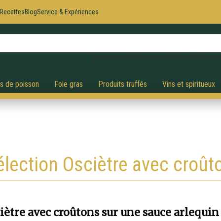
Recettes
Blog
Service & Expériences
Appuyez sur Enter pour rechercher, ESC pour a
és de poisson
Foie gras
Produits truffés
Vins et spiritueux
élection Osciètre avec croût
iètre avec croûtons sur une sauce arlequin