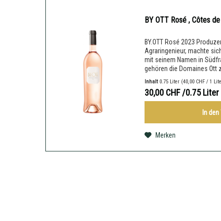
BY OTT Rosé , Côtes de
BY.OTT Rosé 2023 Produzent
Agraringenieur, machte sic
mit seinem Namen in Südfra
gehören die Domaines Ott z
Produktion...
Inhalt
0.75 Liter
(40,00 CHF / 1 Lit
30,00 CHF
/0.75 Liter
In den
Merken