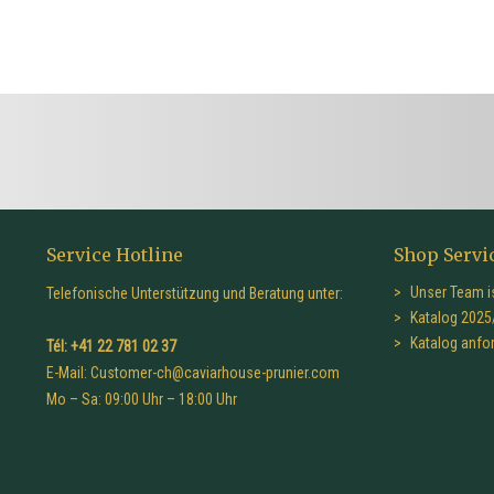
Service Hotline
Shop Servi
Unser Team is
Telefonische Unterstützung und Beratung unter:
Katalog 2025
Katalog anfo
Tél: +41 22 781 02 37
E-Mail:
Customer-ch@caviarhouse-prunier.com
Mo – Sa: 09:00 Uhr – 18:00 Uhr