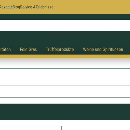
Rezepte
Blog
Service & Erlebnisse
Drücken Sie Enter, um zu suchen, ESC, um abzub
itäten
Foie Gras
Trüffelprodukte
Weine und Spirituosen