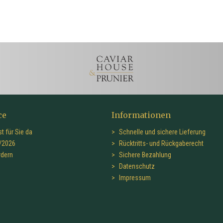
ce
Informationen
t für Sie da
Schnelle und sichere Lieferung
/2026
Rücktritts- und Rückgaberecht
rdern
Sichere Bezahlung
Datenschutz
Impressum