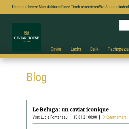
Über uns
Unsere Manufakturen
Einen Tisch reservieren
Wo Sie uns finden
Caviar
Lachs
Balik
Fischspezial
Blog
Le Beluga : un caviar iconique
Von: Lucie Fonteneau
10.01.21 08:00
0 Kommentare