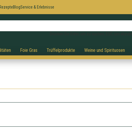
Rezepte
Blog
Service & Erlebnisse
Drücken Sie Enter, um zu suchen, ESC, um abzub
itäten
Foie Gras
Trüffelprodukte
Weine und Spirituosen