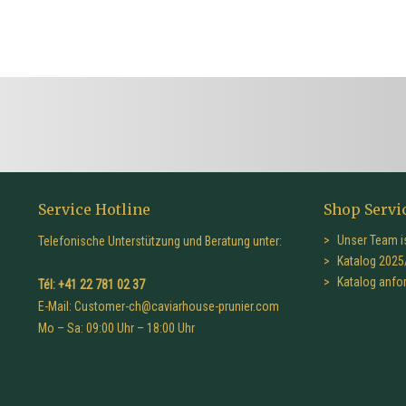
Service Hotline
Shop Servi
Unser Team is
Telefonische Unterstützung und Beratung unter:
Katalog 2025
Katalog anfo
Tél: +41 22 781 02 37
E-Mail:
Customer-ch@caviarhouse-prunier.com
Mo – Sa: 09:00 Uhr – 18:00 Uhr